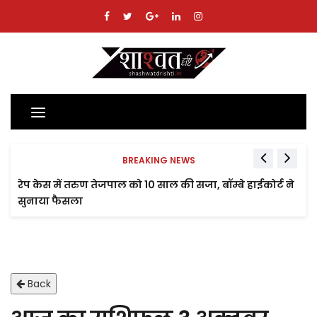
Toggle
navigation
BREAKING NEWS
रेप केस में तरुण तेजपाल को 10 साल की सजा, बॉम्बे हाईकोर्ट ने
सुनाया फैसला
Back