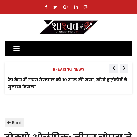
Toggle
navigation
BREAKING NEWS
रेप केस में तरुण तेजपाल को 10 साल की सजा, बॉम्बे हाईकोर्ट ने
सुनाया फैसला
Back