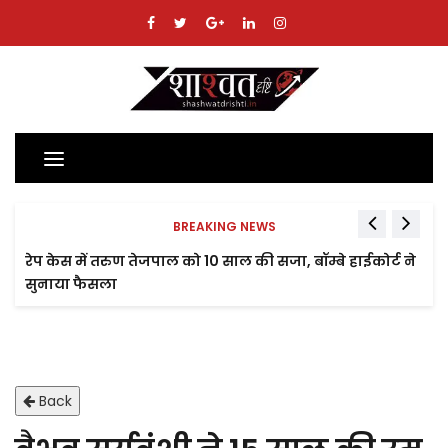
Toggle
navigation
BREAKING NEWS
रेप केस में तरुण तेजपाल को 10 साल की सजा, बॉम्बे हाईकोर्ट ने
सुनाया फैसला
Back