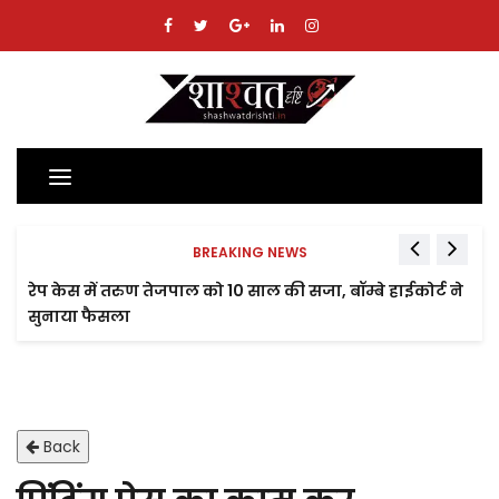
Toggle
navigation
BREAKING NEWS
रेप केस में तरुण तेजपाल को 10 साल की सजा, बॉम्बे हाईकोर्ट ने
सुनाया फैसला
Back