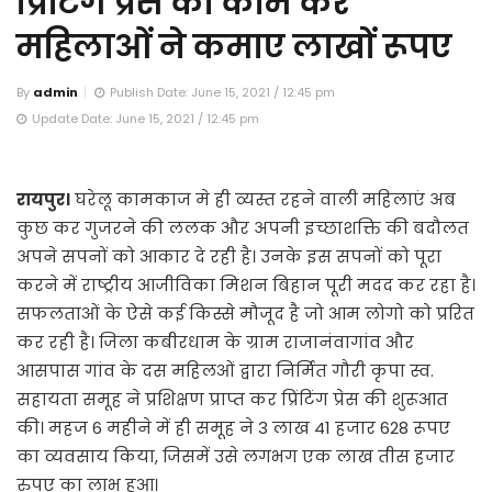
प्रिंटिंग प्रेस का काम कर
महिलाओं ने कमाए लाखों रूपए
By
admin
Publish Date: June 15, 2021 / 12:45 pm
Update Date: June 15, 2021 / 12:45 pm
रायपुर।
घरेलू कामकाज मे ही व्यस्त रहने वाली महिलाएं अब
कुछ कर गुजरने की ललक और अपनी इच्छाशक्ति की बदौलत
अपने सपनों को आकार दे रही है। उनके इस सपनों को पूरा
करने में राष्ट्रीय आजीविका मिशन बिहान पूरी मदद कर रहा है।
सफलताओं के ऐसे कई किस्से मौजूद है जो आम लोगो को प्ररित
कर रही है। जिला कबीरधाम के ग्राम राजानंवागांव और
आसपास गांव के दस महिलओं द्वारा निर्मित गौरी कृपा स्व.
सहायता समूह ने प्रशिक्षण प्राप्त कर प्रिंटिंग प्रेस की शुरूआत
की। महज 6 महीने में ही समूह ने 3 लाख 41 हजार 628 रूपए
का व्यवसाय किया, जिसमें उसे लगभग एक लाख तीस हजार
रुपए का लाभ हुआ।